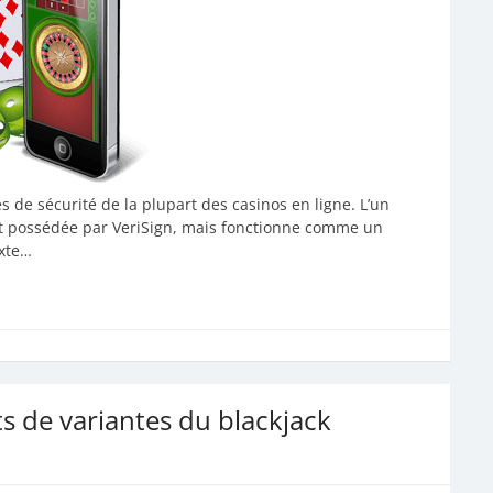
es de sécurité de la plupart des casinos en ligne. L’un
 est possédée par VeriSign, mais fonctionne comme un
exte…
ts de variantes du blackjack