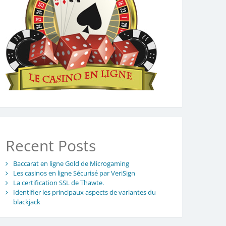
Recent Posts
Baccarat en ligne Gold de Microgaming
Les casinos en ligne Sécurisé par VeriSign
La certification SSL de Thawte.
Identifier les principaux aspects de variantes du
blackjack