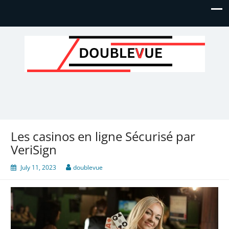
Les casinos en ligne Sécurisé par
VeriSign
July 11, 2023
doublevue