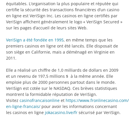
équitables. L’organisation la plus populaire et réputée qui
certifie la sécurité des transactions financières d’un casino
en ligne est VeriSign Inc. Les casinos en ligne certifiés par
VeriSign affichent généralement le logo « VeriSign Secured »
sur les pages d’accueil de leurs sites Web.
VeriSign a été fondée en 1995
, en même temps que les
premiers casinos en ligne ont été lancés. Elle disposait de
son siège en Californie, mais a déménagé en Virginie en
2011.
Elle a réalisé un chiffre de 1,0 milliards de dollars en 2009
et un revenu de 197,5 millions $ à la même année. Elle
emploie plus de 2000 personnes partout dans le monde.
VeriSign est cotée sur le NASDAQ. Ces brèves statistiques
montrent la formidable réputation de VeriSign.
Visitez
casinofrancaisonline
et
https://www.fronlinecasino.com/
en-ligne-francais/
pour avoir les informations concernant
les casinos en ligne
jokacasino.live/fr
sécurisé par VeriSign.