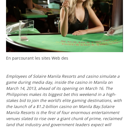
En parcourant les sites Web des
Employees of Solaire Manila Resorts and casino simulate a
game during media day, inside the casino in Manila on
March 14, 2013, ahead of its opening on March 16. The
Philippines makes its biggest bet this weekend in a high-
stakes bid to join the world’s elite gaming destinations, with
the launch of a $1.2-billion casino on Manila Bay.Solaire
Manila Resorts is the first of four enormous entertainment
venues slated to rise over a giant chunk of prime, reclaimed
land that industry and government leaders expect will