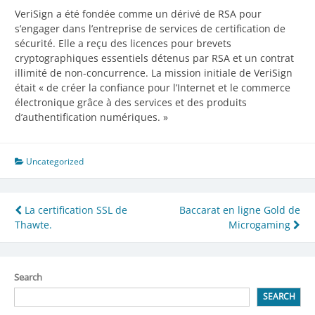
VeriSign a été fondée comme un dérivé de RSA pour
s’engager dans l’entreprise de services de certification de
sécurité. Elle a reçu des licences pour brevets
cryptographiques essentiels détenus par RSA et un contrat
illimité de non-concurrence. La mission initiale de VeriSign
était « de créer la confiance pour l’Internet et le commerce
électronique grâce à des services et des produits
d’authentification numériques. »
Uncategorized
Post
La certification SSL de
Baccarat en ligne Gold de
Thawte.
Microgaming
navigation
Search
SEARCH