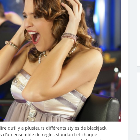
e qu’il y a plusieurs différents styles de blackjack.
ons d’un ensemble de règles standard et chaque