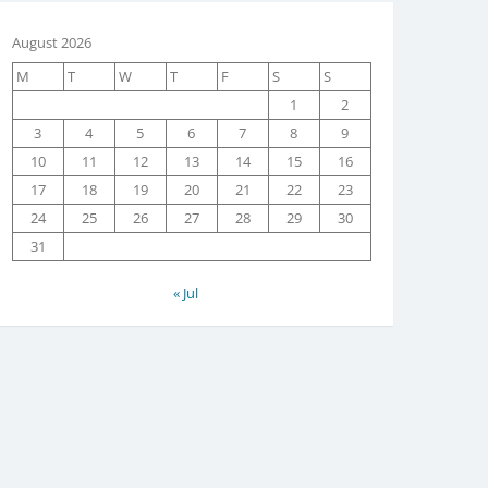
August 2026
M
T
W
T
F
S
S
1
2
3
4
5
6
7
8
9
10
11
12
13
14
15
16
17
18
19
20
21
22
23
24
25
26
27
28
29
30
31
« Jul