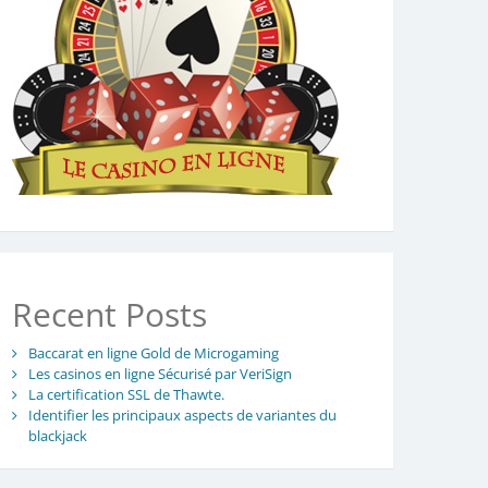
Recent Posts
Baccarat en ligne Gold de Microgaming
Les casinos en ligne Sécurisé par VeriSign
La certification SSL de Thawte.
Identifier les principaux aspects de variantes du
blackjack