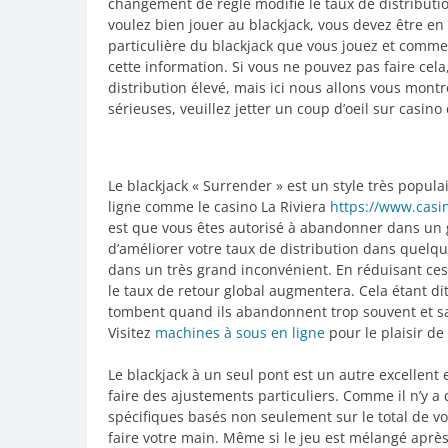
changement de règle modifie le taux de distribution
voulez bien jouer au blackjack, vous devez être en 
particulière du blackjack que vous jouez et comme
cette information. Si vous ne pouvez pas faire cel
distribution élevé, mais ici nous allons vous mon
sérieuses, veuillez jetter un coup d’oeil sur casino
Le blackjack « Surrender » est un style très popula
ligne comme le casino La Riviera
https://www.casin
est que vous êtes autorisé à abandonner dans un
d’améliorer votre taux de distribution dans quelq
dans un très grand inconvénient. En réduisant ces i
le taux de retour global augmentera. Cela étant di
tombent quand ils abandonnent trop souvent et sa
Visitez
machines à sous en ligne
pour le plaisir de
Le blackjack à un seul pont est un autre excellent
faire des ajustements particuliers. Comme il n’y a 
spécifiques basés non seulement sur le total de vot
faire votre main. Même si le jeu est mélangé après