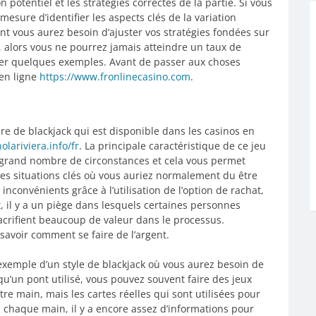
 potentiel et les stratégies correctes de la partie. Si vous
mesure d’identifier les aspects clés de la variation
nt vous aurez besoin d’ajuster vos stratégies fondées sur
a, alors vous ne pourrez jamais atteindre un taux de
trer quelques exemples. Avant de passer aux choses
 en ligne
https://www.fronlinecasino.com
.
ire de blackjack qui est disponible dans les casinos en
olariviera.info/fr
. La principale caractéristique de ce jeu
 grand nombre de circonstances et cela vous permet
ues situations clés où vous auriez normalement du être
nconvénients grâce à l’utilisation de l’option de rachat,
t, il y a un piège dans lesquels certaines personnes
crifient beaucoup de valeur dans le processus.
 savoir comment se faire de l’argent.
 exemple d’un style de blackjack où vous aurez besoin de
qu’un pont utilisé, vous pouvez souvent faire des jeux
re main, mais les cartes réelles qui sont utilisées pour
 chaque main, il y a encore assez d’informations pour