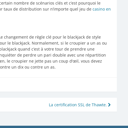
ertain nombre de scénarios clés et c’est pourquoi le
ur taux de distribution sur n’importe quel jeu de
casino en
e changement de règle clé pour le blackjack de style
our le blackjack. Normalement, si le croupier a un as ou
e blackjack quand c’est à votre tour de prendre une
 inquiéter de perdre un pari double avec une répartition
n, le croupier ne jette pas un coup d‘œil, vous devez
ontre un dix ou contre un as.
La certification SSL de Thawte.