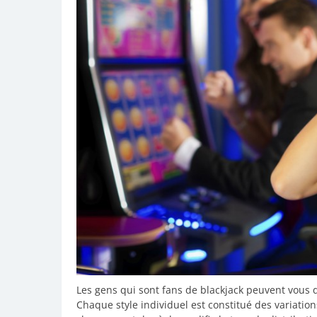
Les gens qui sont fans de blackjack peuvent vous dir
Chaque style individuel est constitué des variati